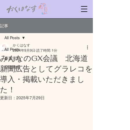
記事
All Posts
かくはなす
All Posts
2024年9月9日
読了時間: 1分
みんなのGX会議 北海道
事業実績
新聞広告としてグラレコを
登壇情報
導入・掲載いただきまし
た！
更新日：
2025年7月29日