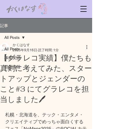
記事
All Posts
かくはなす
All Posts
2025年9月16日
読了時間: 1分
【グラレコ実績】僕たちも
事業実績
真剣に考えてみた、スター
登壇情報
トアップとジェンダーの
こと#3 にてグラレコを担
当しました🖊
札幌・北海道を、テック・エンタメ・
クリエイティブでめっちゃ面白くする
フェス「NoMaps2025」のSOCIALカテ