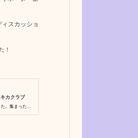
ディスカッショ
た！
道キカクラブ
2025年5月1日。電通北海道の会議室に、フレッシュな仲間たちが集まりました。集まったのは、4月に入社したばかりの新入社員4名と若手中途社員2名の、計6名。 今回のテーマは、 電通北海道の行動指針「しあわせを企てる」について考えてみる。 正解を探すのではなく、「自分たちだったらどうする？」を出発点に、グループワークを通して本音で語り合いました。 その様子を、グラフィックレコーディング（以下、グラレコ）とともにお届けします！ ※グラレコとは 会議やプレゼンの内容を絵や図形などのグラフィックを用いてまとめる手法 まずは自己紹介 合同会社かくはなす 代表 中塚 茜さ