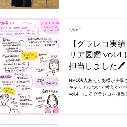
っしゃいます。 セミナーで
の裏側、挑戦を支えてくれ
かせいただきました。 その
会場の皆さんからもたくさ
1月28日
きながらお話をうかがってい
すい土壌を育むために、大人
【グラレコ実績
始めてからの、地域への想
リア図鑑 vol.
お聞かせいただき、会場の
な眼差しで聞いてらっしゃい
担当しました🖊
者の皆さま、関係者の皆さ
した！ 合同会社かくはなす
NPO法人あえりあ様が主催
化・整理、ファシリテーシ
キャリアについて考えるイベ
お気軽にご相談ください。
vol.4 にて グラレコを担
図鑑は、 看護師が活躍でき
だときに、自分らしいキャ
コツを見つけられるきっかけ
催されています。 今回は 