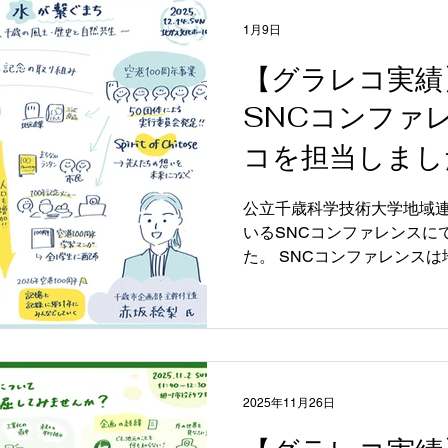
に養護教諭という道を歩ま
雑貨など別分野の仕事も経
1月9日
の管理者をしている小暮さ
【グラレコ実績
元看護師としてお話させてい
の最後にはハーベストタイ
SNCコンファ
を皆さんと見ながら振り返
それぞれキャリアの歩みが
コを担当しまし
盛り上がっていました。 参
加が叶わなかった方も、ぜ
公立千歳科学技術大学地域
す！ 濃厚なトークを、まと
いるSNCコンファレンスに
をご検討の方は、ぜひお問
た。 SNCコンファレンス
ください。
ベントで、千歳科学国際フォ
ち、2020年から毎年開催さ
き続き、コンファレンスの
を担当いたしました。また
ートも担いました。 様々な
の皆さんがお話しされました
2025年11月26日
ください。 2025年度ＳＮ