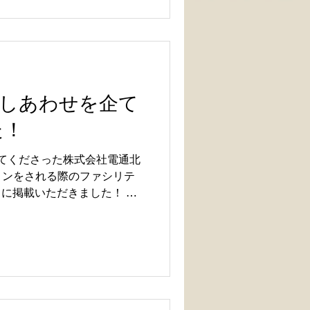
が共有できる」ような一枚に
景 今回のご依頼の背景には、
念を、もっと直感的に伝えた
など、さまざまな人にわかり
」という企業様の思いがあり
な内容をシンプルに、やわら
「しあわせを企て
化する手段として、多様なス
た！
用いただいています。 グラ
” ヒアリングを重ねる中で、
ってくださった株式会社電通北
たい」「ここに想いがこもっ
ョンをされる際のファシリテ
皆さまが大切にされるキーワ
」に掲載いただきました！ ぜ
とつの言葉や表現にストーリ
今後も「伝える」のサポート
ラフィックレコーデ