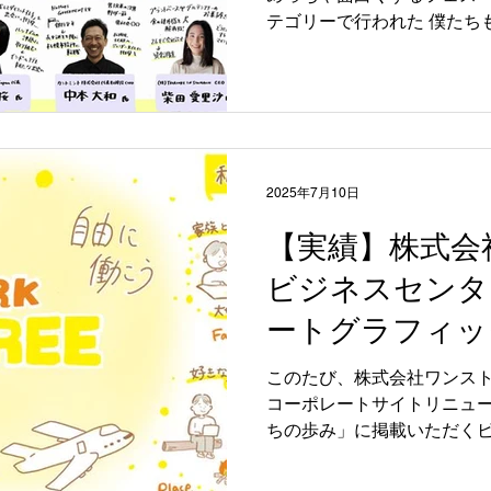
サイトにも掲載いただきました
テゴリーで行われた 僕たち
任講師が支笏湖畔で開催さ
トアップとジェンダーのこと
ました🖊 2023年から行
ョンでは、今年も多様なゲ
クが1時間半繰り広げられま
タラクティブな質問ツールL
らの実体験による様々なコ
2025年7月10日
参加された方も、残念なが
ぜひご覧いただければ幸いで
【実績】株式会
める、残す。 グラレコの導
ビジネスセンタ
い合わせよりお気軽にご連
ートグラフィッ
いただきました
このたび、株式会社ワンス
コーポレートサイトリニュ
ちの歩み」に掲載いただく
た。 企業理念や価値観、事
ヒアリングさせていただき