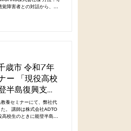
しての可視化）
聴覚障害者との対話から、新
ーマに、「体験」「対話」
ーシブデザインを知る3時間
。 弊社はグラフィックレコ
化と対話の促進をサポートさ
ルタイムで繰り広げられる対
うに残す必要がある場面でし
つつ、スピードも重要視しま
いてはぜひこちらをご覧くだ
千歳市 令和7年
ルーシブデザイン「聴覚障害者
ナー 「現役高校
ト | PLAYWORKS 弊社
けでなく、社内ミーティング
登半島復興支
クショップの伴走など、目的
コーディング・ファシリテー
テーターを務め
民教養セミナーにて、弊社代
うちのイベントでも活用でき
た。 講師は株式会社ADTO
したい』といった段階で
役高校生のときに能登半島地
興を目指し、石川県のご当地
開発し、復興支援を行ってら