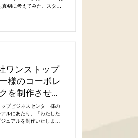
。 経済学部 藤井 康平 専
も真剣に考えてみた、スター
れた講演
#3 にて グラレコを担当し
われているこちらのトークセッシ
ストによるとても濃厚なトー
した。会場は大盛況で、イン
IVEQ！では、参加者の方か
メントも送られていました。
ら参加が叶わなかった方も、
す！ 濃厚なトークを、まと
社ワンストップ
入をご検討の方は、ぜひお問
ー様のコーポレ
絡ください。
クを制作させて
！
トップビジネスセンター様の
ーアルにあたり、「わたした
ビジュアルを制作いたしまし
業の背景に込められた思いを
、「ビジョンがひと目で伝わ